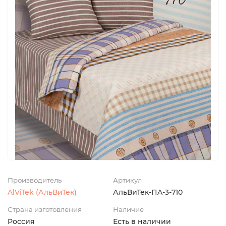
Производитель
Артикул
AlViTek (АльВиТек)
АльВиТек-ПA-3-710
Страна изготовления
Наличие
Россия
Есть в наличии