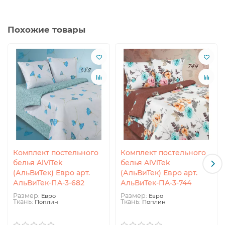
Похожие товары
Комплект постельного
Комплект постельного
белья AlViTek
белья AlViTek
(АльВиТек) Евро арт.
(АльВиТек) Евро арт.
АльВиТек-ПA-3-682
АльВиТек-ПA-3-744
Размер:
Размер:
Евро
Евро
Ткань:
Ткань:
Поплин
Поплин