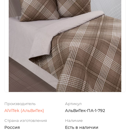
Производитель
Артикул
AlViTek (АльВиТек)
АльВиТек-ПA-1-792
Страна изготовления
Наличие
Россия
Есть в наличии