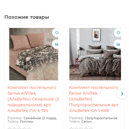
Похожие товары
Комплект постельного
Комплект постельного
белья AlViTek
белья AlViTek
(АльВиТек) Семейное (2
(АльВиТек)
пододеяльника) арт.
Полутороспальное арт.
АльВиТек-ПA-4-725
АльВиТек-CA-1-698
Размер:
Размер:
Семейное (2 пододеяльника)
Полутороспальное
Ткань:
Ткань:
Поплин
Сатин