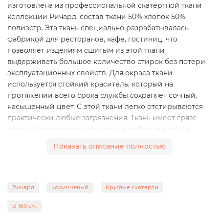
изготовлена из профессиональной скатертной ткани
коллекции Ричард, состав ткани 50% хлопок 50%
полиэстр. Эта ткань специально разрабатывалась
фабрикой для ресторанов, кафе, гостиниц, что
позволяет изделиям сшитым из этой ткани
выдерживать большое количество стирок без потери
эксплуатационных свойств. Для окраса ткани
используется стойкий краситель, который на
протяжении всего срока службы сохраняет сочный,
насыщенный цвет. С этой ткани легко отстирываются
практически любые загрязнения. Ткань имеет грязе-
водоотталкивающую пропитку и любые жидкости,
пролитые на ткань, не впитываются в структуру
Показать описание полностью
волокон ткани, а как капельки ртути остаются на
поверхности. Вам достаточно взять бумажную салфетки
и удалить загрязнение. Данная пропитка сохраняет
свои свойства на протяжении 25-30 циклов стирок,
Ричард
коричневый
Круглые скатерти
после этого периода, ее действие начнет ослабевать,
d-160 см.
но вы будете продолжать пользоваться изделиями как
и прежде.