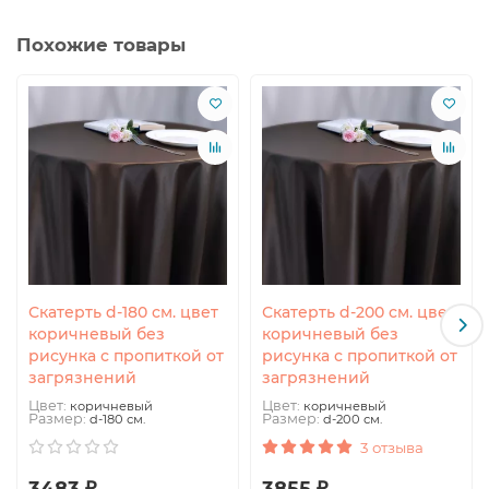
Похожие товары
Скатерть d-180 см. цвет
Скатерть d-200 см. цвет
коричневый без
коричневый без
рисунка с пропиткой от
рисунка с пропиткой от
загрязнений
загрязнений
Цвет:
Цвет:
коричневый
коричневый
Размер:
Размер:
d-180 см.
d-200 см.
3 отзыва
3483 ₽
3855 ₽