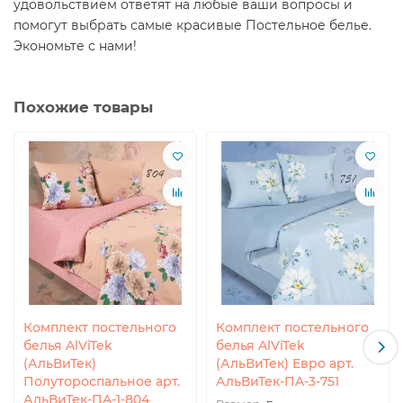
удовольствием ответят на любые ваши вопросы и
помогут выбрать самые красивые Постельное белье.
Экономьте с нами!
Похожие товары
Комплект постельного
Комплект постельного
белья AlViTek
белья AlViTek
(АльВиТек)
(АльВиТек) Евро арт.
Полутороспальное арт.
АльВиТек-ПA-3-751
АльВиТек-ПA-1-804